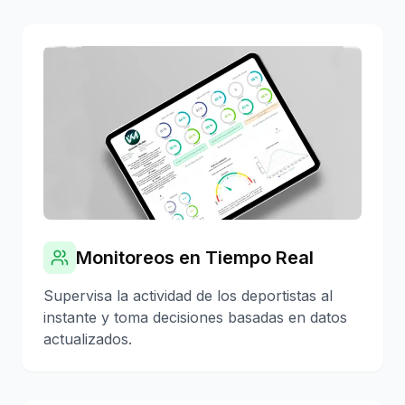
Monitoreos en Tiempo Real
Supervisa la actividad de los deportistas al
instante y toma decisiones basadas en datos
actualizados.