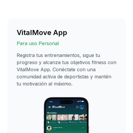
VitalMove App
Para uso Personal
Registra tus entrenamientos, sigue tu
progreso y alcanza tus objetivos fitness con
VitalMove App. Conéctate con una
comunidad activa de deportistas y mantén
tu motivación al máximo.