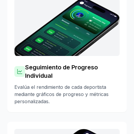
Seguimiento de Progreso
Individual
Evalúa el rendimiento de cada deportista
mediante gráficos de progreso y métricas
personalizadas.