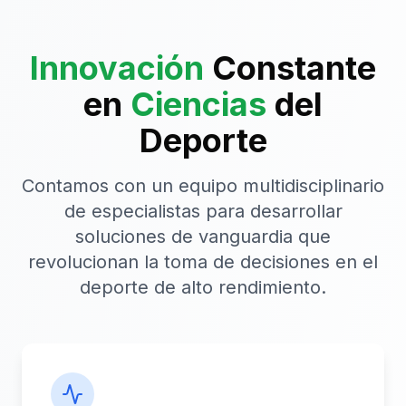
Innovación
Constante
en
Ciencias
del
Deporte
Contamos con un equipo multidisciplinario
de especialistas para desarrollar
soluciones de vanguardia que
revolucionan la toma de decisiones en el
deporte de alto rendimiento.