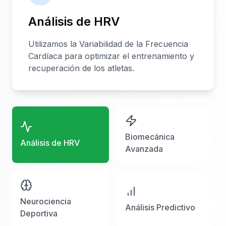
Análisis de HRV
Utilizamos la Variabilidad de la Frecuencia
Cardíaca para optimizar el entrenamiento y
recuperación de los atletas.
Biomecánica
Análisis de HRV
Avanzada
Neurociencia
Análisis Predictivo
Deportiva