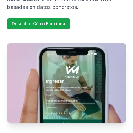
basadas en datos concretos.
Descubre Cómo Funciona