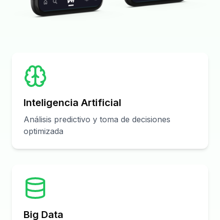
Inteligencia Artificial
Análisis predictivo y toma de decisiones
optimizada
Big Data