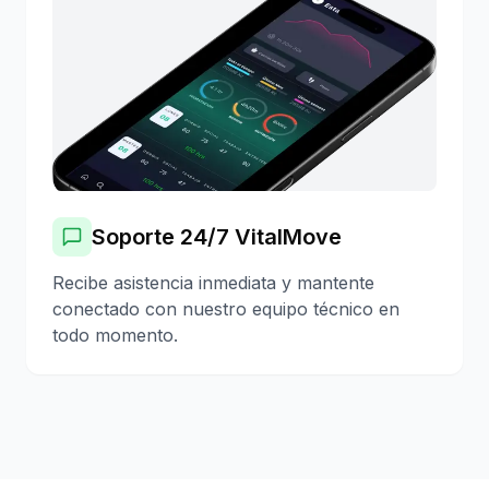
Soporte 24/7 VitalMove
Recibe asistencia inmediata y mantente
conectado con nuestro equipo técnico en
todo momento.