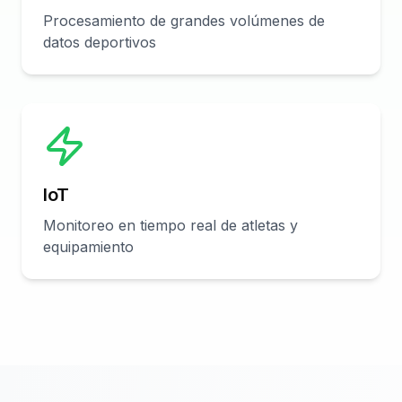
Procesamiento de grandes volúmenes de
datos deportivos
IoT
Monitoreo en tiempo real de atletas y
equipamiento